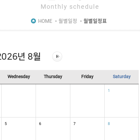
Monthly schedule
HOME
월별일정
월별일정표
2026년 8월
Wednesday
Thursday
Friday
Saturday
1
5
6
7
8