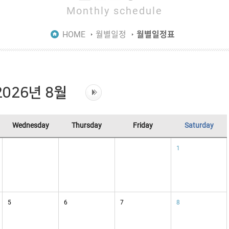
Monthly schedule
HOME
월별일정
월별일정표
2026년 8월
Wednesday
Thursday
Friday
Saturday
1
5
6
7
8