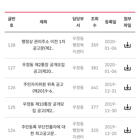
고시공고 게시물 목록
으로 글번호 , 제목 , 부서명 , 등록일 ,
글번
담당부
조회
첨부
제목
등록일
조회수 , 첨부파일 아이콘 다운로드 , 작성자 등을 제공
호
서
수
파일
우정동
행정상 관리주소 이전 1차
2020-
128
행정복
359
공고문(제2..
01-06
지센터
우정동 제2통장 공개모집
2020-
127
우정동
381
공고(제20..
01-06
주민자치위원 위촉 공고
2019-
126
우정동
441
(제2019-6..
12-31
우정동 제10통장 공개모
2019-
125
우정동
377
집 공고(제2..
12-30
우정동
주민등록 무단전출자에 대
2019-
124
행정복
325
한 최고공고문..
12-20
지센터