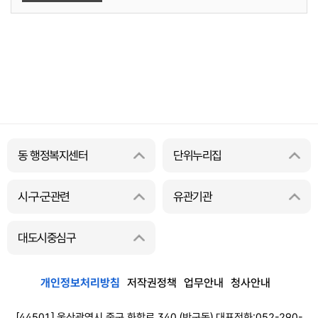
동 행정복지센터
단위누리집
시·구·군관련
유관기관
대도시중심구
개인정보처리방침
저작권정책
업무안내
청사안내
[44501] 울산광역시 중구 화합로 340 (반구동) 대표전화:052-290-