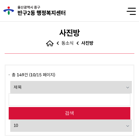
사진방
동소식
사진방
총
149
건 (
10
/15 페이지)