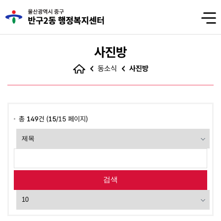
사진방
동소식
사진방
총
149
건 (
15
/15 페이지)