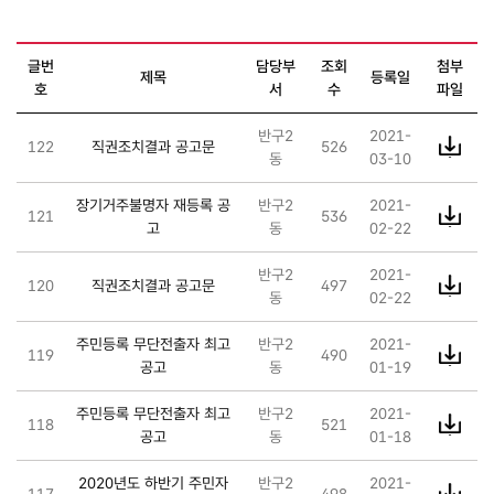
고시공고 게시물 목록
으로 글번호 , 제목 , 부서명 , 등록일 ,
글번
담당부
조회
첨부
제목
등록일
조회수 , 첨부파일 아이콘 다운로드 , 작성자 등을 제공
호
서
수
파일
반구2
2021-
122
직권조치결과 공고문
526
동
03-10
장기거주불명자 재등록 공
반구2
2021-
121
536
고
동
02-22
반구2
2021-
120
직권조치결과 공고문
497
동
02-22
주민등록 무단전출자 최고
반구2
2021-
119
490
공고
동
01-19
주민등록 무단전출자 최고
반구2
2021-
118
521
공고
동
01-18
2020년도 하반기 주민자
반구2
2021-
117
498