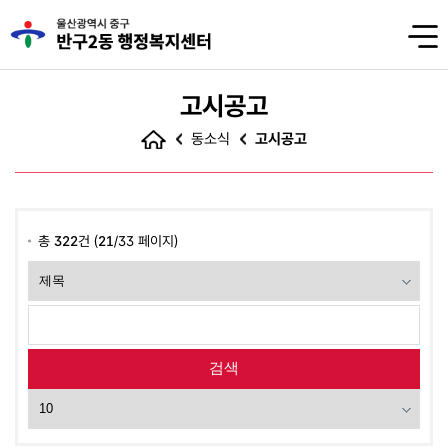
고시공고
동소식
고시공고
총
322
건 (
21
/33 페이지)