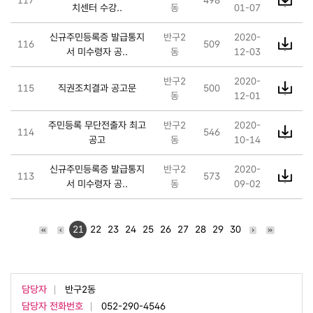
치센터 수강..
동
01-07
신규주민등록증 발급통지
반구2
2020-
116
509
서 미수령자 공..
동
12-03
반구2
2020-
115
직권조치결과 공고문
500
동
12-01
주민등록 무단전출자 최고
반구2
2020-
114
546
공고
동
10-14
신규주민등록증 발급통지
반구2
2020-
113
573
서 미수령자 공..
동
09-02
21
22
23
24
25
26
27
28
29
30
담당자
반구2동
담당자 전화번호
052-290-4546