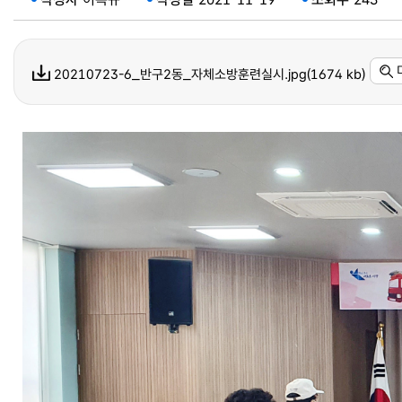
20210723-6_반구2동_자체소방훈련실시.jpg(1674 kb)