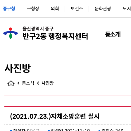
중구청
구청장
의회
보건소
문화관광
도서
동소개
사진방
동소식
사진방
(2021.07.23.)자체소방훈련 실시
작성자
이옥규
작성일
2021-11-19
조회수
243