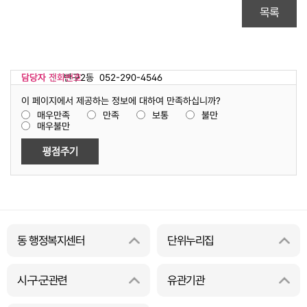
목록
담당자
담당자 전화번호
반구2동
052-290-4546
이 페이지에서 제공하는 정보에 대하여 만족하십니까?
매우만족
만족
보통
불만
매우불만
동 행정복지센터
단위누리집
시·구·군관련
유관기관