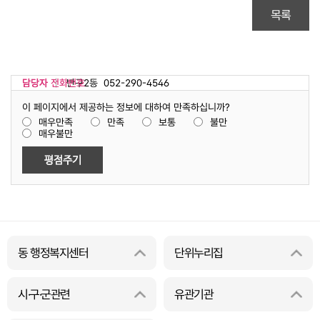
목록
담당자
담당자 전화번호
반구2동
052-290-4546
이 페이지에서 제공하는 정보에 대하여 만족하십니까?
매우만족
만족
보통
불만
매우불만
동 행정복지센터
단위누리집
시·구·군관련
유관기관