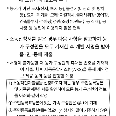
농지가 아닌 토지
산지
초지 등
불경지
미관리 및 방치
*
(
,
),
(
등
묘지
폐기물
･
모래
･
자갈적치
골재채취장
･
양어장
),
,
,
,
건축물부지
･
주차장
정원
조경수
관목수
등
식재
공
,
(
,
),
사장 등 농업에 이용되지 않은 면적
소농신청서를 받은 경우 다음 사항을 참고하여 농
-
가 구성원을 모두 기재한 후 개별 서명을 받아
읍
･
면
･
동에 제출
서명이 불가능할 때 농가 구성원의 휴대폰 번호를 기재하
*
여 제출
향후 자동응답시스템
을 통해 개인정
.
(ARS)
보 제공 동의 등을 진행할 예정
소농직접지불금을 신청하고자 하는 경우
주민등록등본
1)
,
및 가족관계증명서를 확인하여 모든 농가 구성원의 정보
를 아래와 같이 작성
①
주민등록표등본에 있는 가족 구성원은
④
에 기재
-1
②
주민등록표등본에는 없으나
신청자와 같이 거주하지 않은
(