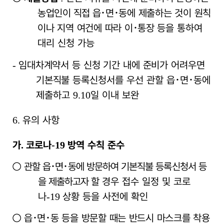
농업인이 직접
읍
･
면
･
동에 제출하는 것이 원칙
이나 지역 여건에 따라 이
･
통장
등을 통하여
대리 신청 가능
임대차계약서 등 신청 기간 내에 준비가 어려우면
-
기본직불 등록
신청서를 우선 관할 읍
･
면
･
동에
제출하고
일 이내 보완
9.10
유의 사항
6.
가
코로나
방역 수칙 준수
.
-19
○
관할 읍
･
면
･
동에 방문하여 기본직불 등록신청서 등
을 제출하고자
할
경우 접수 일정 및 코로
나
상황 등을 사전에 확인
-19
○
읍
･
면
･
동 등을 방문할 때는 반드시 마스크를 착용