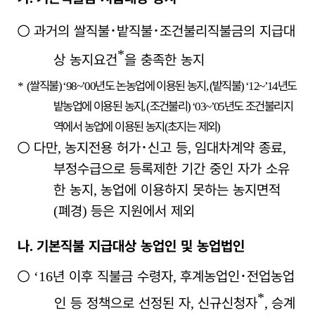
○
과거의 쌀직불
･
밭직불
･
조건불리직불금의 지급대
*
상 농지요건
을 충족한 농지
쌀직불
년도 논농업에 이용된 농지
밭직불
년도
*
(
) ‘98~’00
, (
) ‘12~’14
밭농업에 이용된 농지
조건불리
년도 조건불리지
, (
) ‘03~’05
역에서 농업에 이용된 농지
초지는 제외
(
)
○
다만
농지전용 허가
･
신고 등
임대차계약 종료
,
,
,
부정수급으로 등록제한 기간 중인 자가 소유
한 농지
농업에 이용하지 못하는 농지면적
,
폐경
등은 지원에서 제외
(
)
나
기본직불 지급대상 농업인 및 농업법인
.
○
년 이후 직불금 수령자
후계농업인
･
전업농업
‘16
,
*
인 등 정책으로 선정된 자
신규신청자
승계
,
,