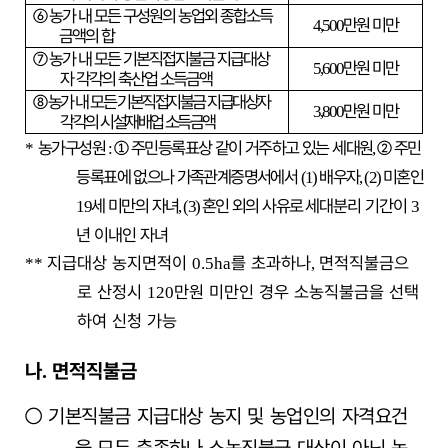
⑥
농가 내 모든 구성원의 농업외 종합소득
만원 미만
4,500
금액의 합
⑦
농가 내 모든 기본직접지불금 지급대상
만원 미만
5,600
자 각각의 축산업 소득금액
⑧
농가 내 모든 기본직접지불금 지급대상자
만원 미만
3,800
각각의 시설재배업 소득금액
농가구성원
①
주민등록표상 같이 거주하고 있는 세대원
②
주민
*
:
,
등록표에 없으나
가족관계증명서에서
배우자
미혼인
(1)
, (2)
세 미만의 자녀
혼인 외의 사유로
세대분리 기간이
19
, (3)
3
년 이내인 자녀
지급대상 농지면적이
를 초과하나
면적직불금으
**
0.5ha
,
로 산정시
만원 미만인 경우 소농직불금을 선택
120
하여 신청 가능
나
면적직불금
.
○
기본직불금 지급대상 농지 및 농업인의 자격요건