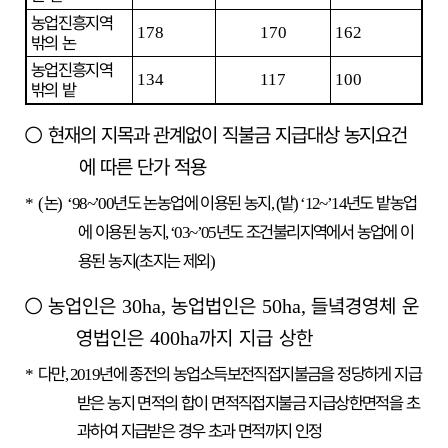
농업진흥지역
178
170
162
밖의 논
농업진흥지역
134
117
100
밖의 밭
○
현재의 지목과 관계없이 직불금 지급대상 농지요건
에 따른 단가 적용
논
년도 논농업에 이용된 농지
밭
년도 밭농업
* (
)
‘98~’00
, (
) ‘12~’14
에 이용된 농지
년도 조건불리지역에서 농업에 이
, ‘03~’05
용된 농지
초지는 제외
(
)
○
농업인은
농업법인은
들녘경영체 운
30ha,
50ha,
영법인은
까지 지급 상한
400ha
다만
년에 종전의 농업소득보전직접지불금을 정당하게 지급
*
, 2019
받은 농지 면적의 합이 면적직접지불금 지급상한면적을 초
과하여 지급받은 경우 초과 면적까지 인정