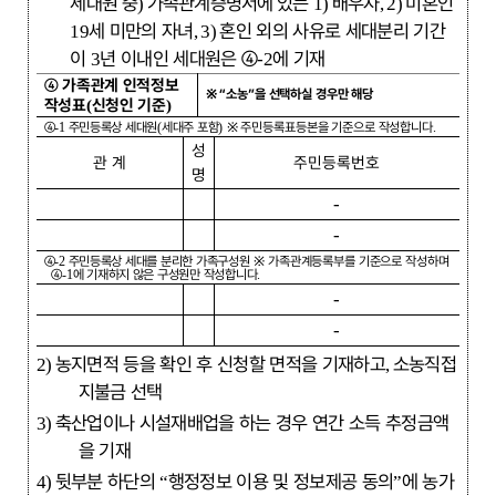
세대원 중
가족관계증명서에
있는
배우자
미혼인
)
1)
, 2)
세 미만의 자녀
혼인 외의 사유로 세대분리 기간
19
, 3)
이
년 이내인 세대원은
④
에 기재
3
-2
④
가족관계 인적정보
※
“
소농
”
을 선택하실 경우만 해당
작성표
신청인 기준
(
)
④
-1
주민등록상 세대원
(
세대주 포함
)
※
주민등록표등본을 기준으로 작성합니다
.
성
관 계
주민등록번호
명
-
-
④
-2
주민등록상 세대를 분리한 가족구성원
※
가족관계등록부를 기준으로 작성하며
④
-1
에 기재하지 않은 구성원만 작성합니다
.
-
-
농지면적 등을 확인 후 신청할 면적을 기재하고
소농직접
2)
,
지불금 선택
축산업이나 시설재배업을 하는 경우 연간 소득 추정금액
3)
을 기재
뒷부분 하단의
행정정보 이용 및 정보제공 동의
에 농가
4)
“
”