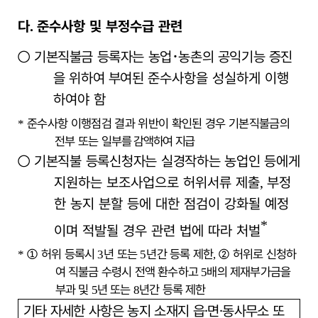
다
준수사항 및 부정수급 관련
.
○
기본직불금 등록자는 농업
･
농촌의 공익기능 증진
을 위하여 부여된
준수사항을 성실하게 이행
하여야 함
준수사항 이행점검 결과 위반이 확인된 경우 기본직불금의
*
전부 또는 일부를
감액하여 지급
○
기본직불 등록신청자는 실경작하는 농업인 등
에게
지원하는 보조사업으로 허위서류 제출
부정
,
한 농지 분할 등에 대한 점검이 강화될 예정
*
이며 적발될 경우 관련 법에 따라 처벌
①
허위 등록시
년 또는
년간 등록 제한
②
허위로 신청하
*
3
5
,
여 직불금
수령시 전액 환수하고
배의 제재부가금을
5
부과 및
년 또는
년간 등록 제한
5
8
기타 자세한 사항은 농지 소재지 읍
․
면
․
동사무소 또