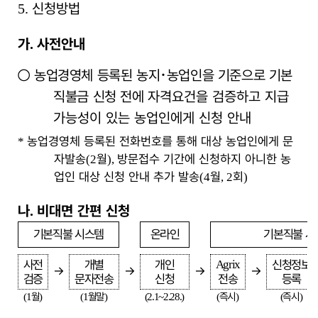
신청방법
5.
가
사전안내
.
○
농업경영체 등록된 농지
･
농업인을 기준으로 기본
직불금 신청 전에
자격요건을 검증하고 지급
가능성이 있는 농업인에게 신청 안내
농업경영체 등록된 전화번호를 통해 대상 농업인에게 문
*
자발송
월
방문접수 기간에 신청하지 아니한 농
(2
),
업인 대상 신청 안내 추가 발송
월
회
(4
, 2
)
나
비대면 간편 신청
.
기본직불 시스템
온라인
기본직불 시
사전
개별
개인
Agrix
신청정보
→
→
→
→
검증
문자전송
신청
전송
등록
월
월말
즉시
즉시
(1
)
(1
)
(2.1~2.28.)
(
)
(
)