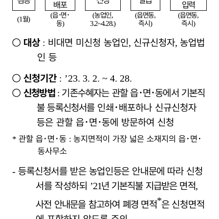
검증
신청
발급
배포
입력
읍
･
면
･
농업인
읍면동
읍면동
(
(
,
(
,
(
,
월
(1
)
동
즉시
즉시
)
3.2~4.28.)
)
)
○
대상
비대면 미신청 농업인
신규신청자
농업법
:
,
,
인 등
○
신청기간
: ’23. 3. 2. ~ 4. 28.
○
신청방법
기존수혜자는 관할 읍
･
면
･
동에서 기본직
:
불 등록신청서를
인쇄
･
배포하나 신규신청자
등은 관할 읍
･
면
･
동에 방문하여 신청
관할 읍
･
면
･
동
농지면적이 가장 넓은 소재지의 읍
･
면
･
*
:
동사무소
등록
신청서를 받은 농업인등은 안내문에 따라 신청
-
서를 작성하되
년
기본직불 지급받은 면적
’21
,
*
사전 안내문을 참고하여 폐경 면적
은
신청면적
에 포함하지 않도록 주의