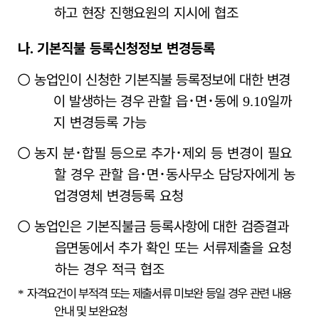
하고 현장 진행
요원의 지시에 협조
나
기본직불 등록신청정보 변경등록
.
○
농업인이 신청한 기본직불 등록정보에 대한 변경
이 발생하는 경우
관할 읍
･
면
･
동에
일까
9.10
지 변경등록 가능
○
농지 분
･
합필 등으로 추가
･
제외 등 변경이 필요
할 경우 관할 읍
･
면
･
동사무소 담당자에게 농
업경영체 변경등록 요청
○
농업인은 기본직불금 등록사항에 대한 검증결과
읍면동에서 추가
확인 또는 서류제출을 요청
하는 경우 적극 협조
자격요건이 부적격 또는 제출서류 미보완 등일 경우 관련 내용
*
안내 및 보완요청