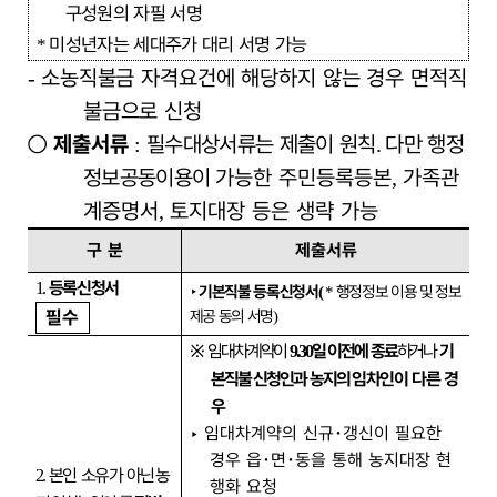
구성원의 자필 서명
미성년자는 세대주가 대리 서명 가능
*
소농직불금 자격요건에 해당하지 않는 경우 면적직
-
불금으로 신청
○
제출서류
필수대상서류는 제출이 원칙
다만 행정
:
.
정보공동이용이
가능한 주민등록등본
가족관
,
계증명서
토지대장 등은 생략 가능
,
구 분
제출서류
등록신청서
1.
‣
기본직불 등록신청서
행정정보 이용 및 정보
(
*
필수
제공 동의 서명
)
※
임대차계약이
일 이전에 종료
하거나
기
9.30
본직불 신청인과 농지의
임차인이 다른 경
우
‣
임대차계약의 신규
･
갱신이 필요한
경우 읍
･
면
･
동을 통해 농지대장 현
본인 소유가
아닌 농
2.
행화 요청