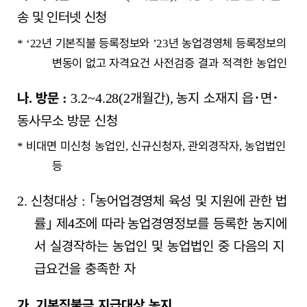
송 및 인터넷 신청
년 기본직불 등록정보와
년 농업경영체 등록정보의
*
‘22
’23
변동이 없고 자격
요건 사전검증 결과 적격한 농업인
나
방문
개월간
농지 소재지 읍
･
면
･
.
:
3.2~4.28(2
),
동사무소 방문 신청
비대면 미신청 농업인
신규신청자
관외경작자
농업법인
*
,
,
,
등
신청대상
｢
농어업경영체 육성 및 지원에 관한 법
2.
:
률
｣
제
조에 따라
농업경영정보를 등록한 농지에
4
서 실경작하는 농업인 및 농업법인 중 다음의 지
급요건을 충족한 자
가
기본직불금 지급대상 농지
.