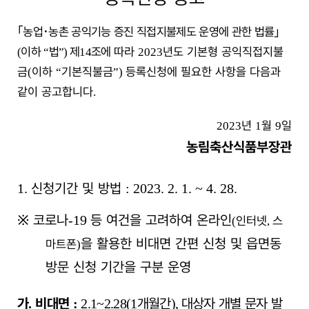
｢
농업
･
농촌 공익기능 증진 직접지불제도 운영에 관한 법률
｣
이하
법
제
조에
따라
년도 기본형 공익직접지불
(
“
”)
14
2023
금
이하
기본직불금
등록신청에 필요한 사항을 다음과
(
“
”)
같이 공고합니다
.
년
월
일
2023
1
9
농림축산식품부장관
신청기간 및 방법
1.
:
2023. 2. 1. ~ 4. 28.
※
코로나
등 여건을 고려하여 온라인
-19
인터넷
스
(
,
을 활용한 비대면 간편 신청 및 읍면동
마트폰
)
방문 신청 기간을 구분 운영
가
비대면
개월간
대상자 개별 문자 발
.
:
2
.1~2.28(1
),