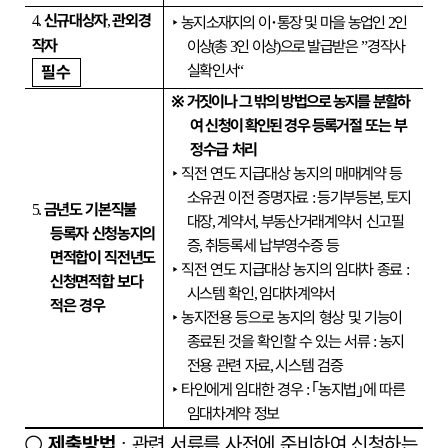
신규대상자
관외경
4.
,
‣
농지소재지의 이
･
통장 및 마을 농업인
인
2
작자
이상
총
인 이상
으로
발급받은
경작사
(
3
)
”
실확인서
필수
“
※
거짓이나 그 밖의 방법으로
농지를 분할하
여 신청이 확인된 경우
등록
거절 또는 부
정수급 처리
‣
직전 연도 지급대상 농지의 매매계약 등
소유권 이전 증명자료
등기부등본
토지
:
,
금년도 기본직불
5.
대장
계약서
부동산거래계약서 신고필
,
,
등록자 신청농지의
증
취등록세 납부영수증 등
,
면적합이 직전년도
‣
직전 연도 지급대상 농지의 임대차 종료
:
신청면적합 보다
시스템 확인
임대차계약서
,
적은 경우
‣
농지전용 등으로 농지의 형상 및 기능이
종료된 것을 확인할 수 있는 서류
농지
:
전용 관련 자료
시스템 검증
,
‣
타인에게 임대한 경우
｢
농지법
｣
에 따른
:
임대차계약 정보
○
제출방법
관련 서류를 사전에 준비하여 신청하는
: