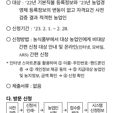
○
대상
년 기본직불 등록정보와
년 농업경
: ‘22
’23
영체 등록정보의 변동이 없고 자격요건 사전
검증 결과 적격한 농업인
○
신청기간
: ‘23. 2. 1. ~ 2. 28.
○
신청방법
농식품부에서 대상 농업인에게 비대상
:
간편 신청 대상
안내 및 온라인
인터넷
모바일
(
,
,
간편 신청
ARS)
인터넷 스마트폰을 활용하여
①
이름
･
주민번호
･
핸드폰인
*
증
→ ②
개인정보
제공 동의
→ ③
지급대상 농업인
및 농지정보
금액 확인
→ ④
신청 확인
,
○
제출서류
없음
:
다
방문 신청
.
신청서
시스템
사전
농업인
접수증
→
→
→
→
인쇄
･
신청정보