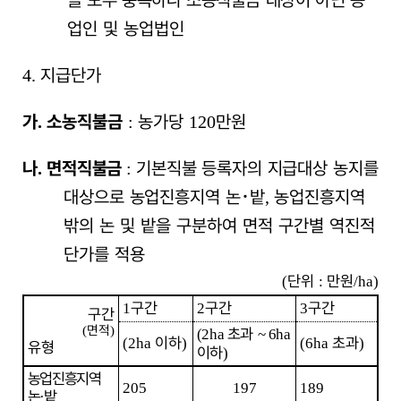
을 모두 충족하나 소농직불금 대상이 아닌
농
업인 및 농업법인
지급단가
4.
가
소농직불금
농가당
만원
.
:
120
나
면적직불금
기본직불 등록자의 지급대상 농지를
.
:
대상으로 농업
진흥지역 논
･
밭
농업진흥지역
,
밖의 논 및 밭을 구분하여 면적 구간별 역진적
단가를 적용
단위
만원
(
:
/ha)
구간
구간
구간
1
2
3
구간
면적
(
)
초과
(2ha
~
6ha
이하
초과
(2ha
)
(6ha
)
유형
이하
)
농업진흥지역
205
197
189
논
밭
·