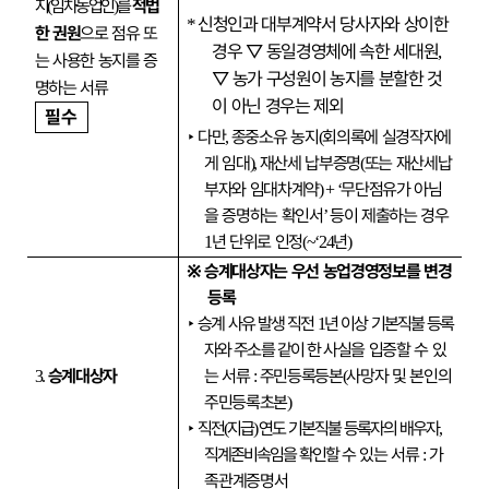
지
임차농업인
를
적법
(
)
신청인과 대부계약서 당사자와 상이한
*
한 권원
으로 점유 또
경우
▽
동일경영체에 속한 세대원
,
는 사용한 농지를 증
▽
농가 구성원이 농지를 분할한 것
명하는 서류
이 아닌 경우는 제외
필수
‣
다만
종중소유 농지
회의록에 실경작자에
,
(
게 임대
재산세 납부증명
또는 재산세납
),
(
부자와 임대차계약
무단점유가 아님
) + ‘
을 증명하는 확인서
등이 제출하는 경우
’
년 단위로 인정
년
1
(~‘24
)
※
승계대상자
는 우선
농업경영정보를 변경
등록
‣
승계 사유 발생 직전
년 이상 기본직불 등록
1
자와 주소를 같이 한
사실을 입증할 수 있
승계대상자
는 서류
주민등록등본
사망자 및 본인의
3.
:
(
주민등록초본
)
‣
직전
지급
연도 기본직불 등록자의 배우자
(
)
,
직계존비속임을 확인할
수 있는 서류
가
:
족관계증명서