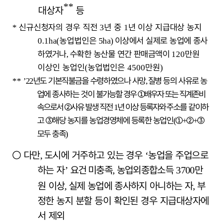
**
대상자
등
신규신청자의 경우 직전
년 중
년 이상 지급대상 농지
*
3
1
농업법인은
이상에서 실제로 농업에 종사
0.1ha(
5ha)
하였거나
수확한 농산물 연간 판매금액이
만원
,
120
이상인 농업인
농업법인은
만원
(
4500
)
년도 기본직불금을 수령하였으나 사망
질병 등의 사유로 농
**
’22
,
업에 종사하는 것이
불가능할 경우
①
배우자 또는 직계존비
속으로서
②
사유 발생 직전
년 이상 등록자와
주소를 같이하
1
고
③
해당 농지를 농업경영체에 등록한 농업인
①
②
③
(
+
+
모두 충족
)
○
다만
도시에 거주하고 있는 경우
농업을 주업으로
,
‘
하는 자
요건
미충족
농업외종합소득
만
’
,
3700
원 이상
실제 농업에 종사하지 아니
하는 자
부
,
,
정한 농지 분할 등이 확인된 경우 지급대상자에
서 제외