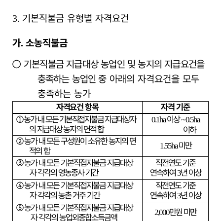
기본직불금 유형별 자격요건
3.
가
소농직불금
.
○
기본직불금 지급대상 농업인 및 농지의 지급요건을
충족하는 농업인
중 아래의 자격요건을 모두
충족하는 농가
자격요건 항목
자격 기준
①
농가 내 모든 기본직접지불금 지급대상자
이상
0.1ha
~ 0.5ha
의 지급대상 농지의 면적 합
이하
②
농가 내 모든 구성원이 소유한 농지의 면
미만
1.55ha
적의 합
③
농가 내 모든 기본직접지불금 지급대상
직전연도 기준
자 각각의 영농종사 기간
연속하여
년 이상
3
④
농가 내 모든 기본직접지불금 지급대상
직전연도 기준
자 각각의 농촌 거주 기간
연속하여
년 이상
3
⑤
농가 내 모든 기본직접지불금 지급대상
만원 미만
2,000
자 각각의 농업외종합소득금액