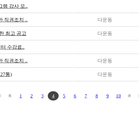
 강사 모..
직권조치 ..
다운동
한 최고 공고
다운동
터 수강료..
직권조치 ..
다운동
27통)
다운동
1
2
3
4
5
6
7
8
9
10