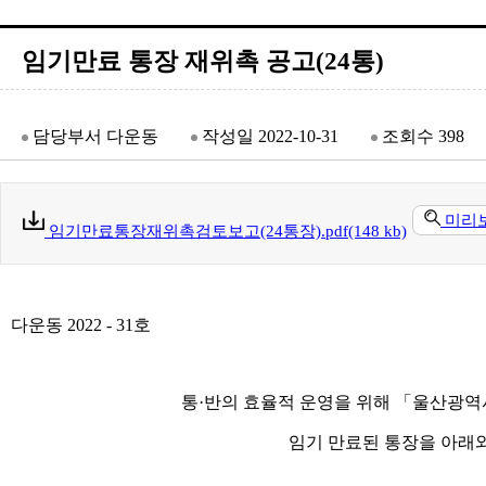
임기만료 통장 재위촉 공고(24통)
담당부서
다운동
작성일
2022-10-31
조회수
398
미리
임기만료통장재위촉검토보고(24통장).pdf(148 kb)
다운동 2022 - 31호
통
·
반의 효율적 운영을 위해
「
울산광역시
임기 만료된 통장을 아래