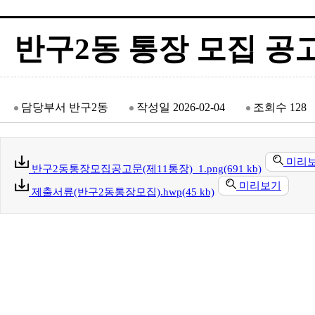
반구2동 통장 모집 공고
담당부서
반구2동
작성일
2026-02-04
조회수
128
미리
반구2동통장모집공고문(제11통장)_1.png(691 kb)
미리보기
제출서류(반구2동통장모집).hwp(45 kb)