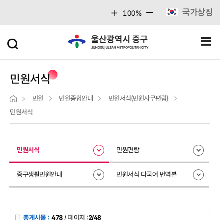
주메뉴 바로가기
본문 바로가기
국가상징
100%
민원서식
민원
민원종합안내
민원서식(민원사무편람)
민원서식
민원서식
민원편람
중구생활민원안내
민원서식 다국어 번역본
총게시물 :
478
/ 페이지 :
2/48