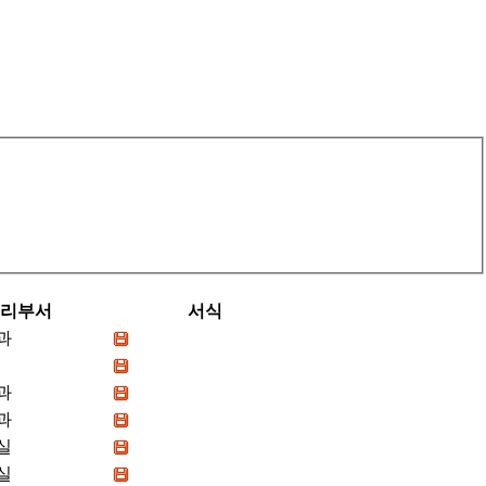
리부서
서식
과
과
과
실
실