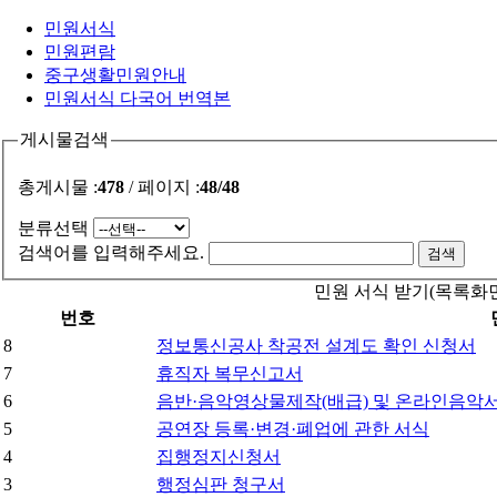
민원서식
민원편람
중구생활민원안내
민원서식 다국어 번역본
게시물검색
총게시물 :
478
/ 페이지 :
48/48
분류선택
검색어를 입력해주세요.
민원 서식 받기(목록화면
번호
8
정보통신공사 착공전 설계도 확인 신청서
7
휴직자 복무신고서
6
음반·음악영상물제작(배급) 및 온라인음악
5
공연장 등록·변경·폐업에 관한 서식
4
집행정지신청서
3
행정심판 청구서