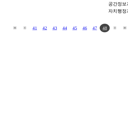
공간정보
자치행정
41
42
43
44
45
46
47
48