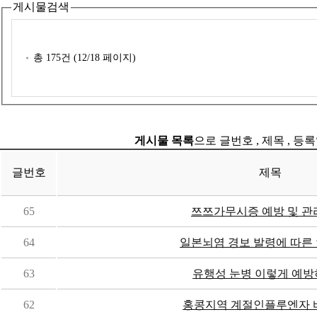
게시물검색
총
175
건 (
12
/18 페이지)
게시물 목록
으로 글번호 , 제목 , 등
글번호
제목
65
쯔쯔가무시증 예방 및 관
64
일본뇌염 경보 발령에 따른
63
유행성 눈병 이렇게 예
62
홍콩지역 계절인플루엔자 