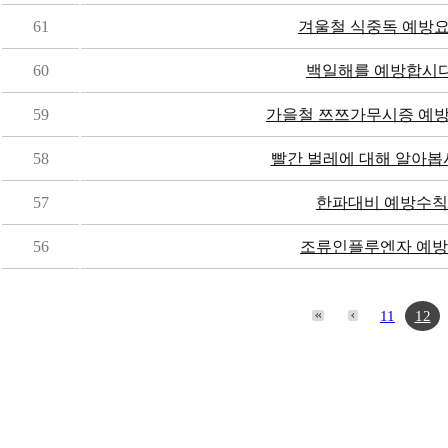
61
겨울철 식중독 예방
60
백일해를 예방합시다
59
가을철 쯔쯔가무시증 예
58
빨간 벌레에 대해 알아봅시다
57
한파대비 예방수칙
56
조류인플루엔자 예
11
12