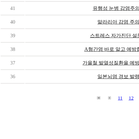
41
유행성 눈병 감염주의!
40
말라리아 감염 주
39
스트레스 자가진단 설
38
A형간염 바로 알고 예방
37
가을철 발열성질환을 예
36
일본뇌염 경보 발
11
12