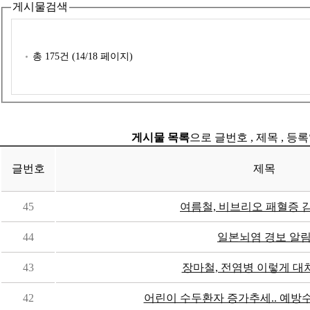
게시물검색
총
175
건 (
14
/18 페이지)
게시물 목록
으로 글번호 , 제목 , 등
글번호
제목
45
여름철, 비브리오 패혈증 
44
일본뇌염 경보 알
43
장마철, 전염병 이렇게 대처
42
어린이 수두환자 증가추세.. 예방