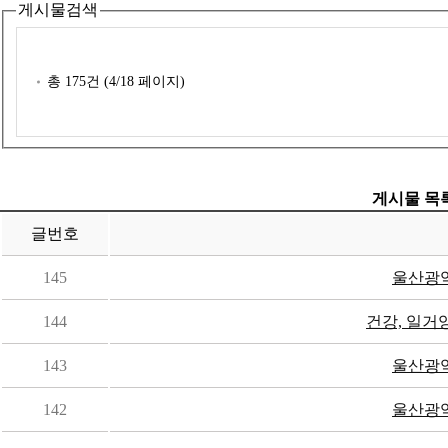
게시물검색
총
175
건 (
4
/18 페이지)
게시물 목
글번호
145
울산광역
144
건강, 일거양
143
울산광역
142
울산광역