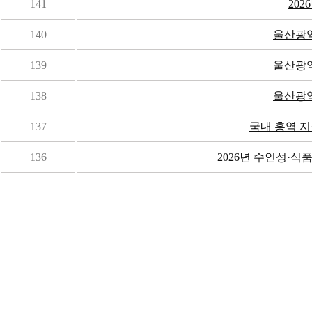
141
202
140
울산광역
139
울산광역
138
울산광역
137
국내 홍역 지
136
2026년 수인성·