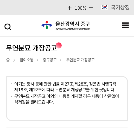
주메뉴 바로가기
본문 바로가기
국가상징
100%
무연분묘 개장공고
참여소통
중구공고
무연분묘 개장공고
여기는 장사 등에 관한 법률 제27조,제28조, 같은법 시행규칙
제18조, 제19조에 따라 무연분묘 개장공고를 위한 곳입니다.
무연분묘 개장공고 이외의 내용을 게재할 경우 내용에 상관없이
삭제됨을 알려드립니다.