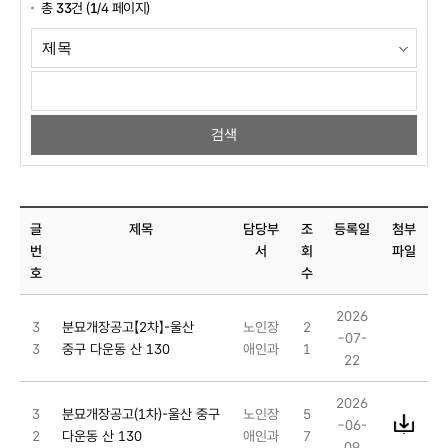
총
33
건 (
1
/4 페이지)
글
제목
담당부
조
등록일
첨부
번
서
회
파일
호
수
2026
3
분묘개장공고【2차】-울산
노인장
2
-07-
3
중구 다운동 산 130
애인과
1
22
2026
3
분묘개장공고(1차)-울산 중구
노인장
5
-06-
2
다운동 산 130
애인과
7
09