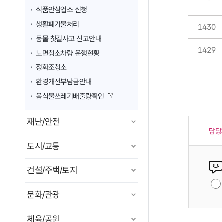
식품안심업소 신청
생활폐기물처리
1430
동물 찻길사고 신고안내
1429
노면청소차량 운행현황
정화조청소
환경개선부담금안내
음식물쓰레기배출량확인
재난/안전
담당
도시/교통
건설/주택/토지
문화/관광
체육/공원