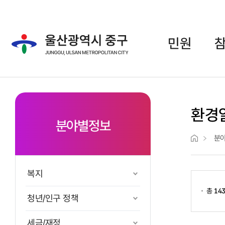
주메뉴 바로가기
본문 바로가기
민원
환경
분야별정보
분
복지
총
14
청년/인구 정책
세금/재정