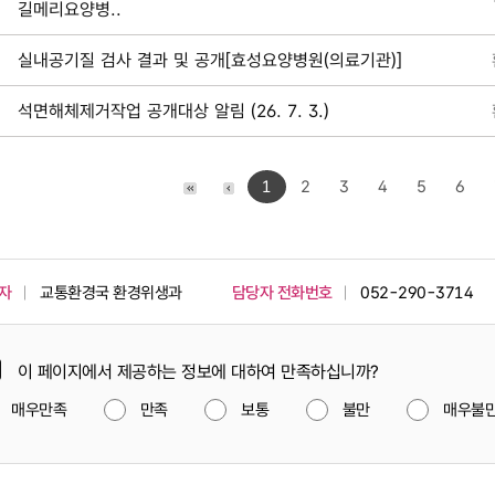
길메리요양병..
실내공기질 검사 결과 및 공개[효성요양병원(의료기관)]
석면해체제거작업 공개대상 알림 (26. 7. 3.)
1
2
3
4
5
6
자
교통환경국 환경위생과
담당자 전화번호
052-290-3714
이 페이지에서 제공하는 정보에 대하여 만족하십니까?
매우만족
만족
보통
불만
매우불