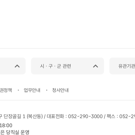
시ㆍ구ㆍ군 관련
유관기
권정책
업무안내
청사안내
구 단장골길 1 (복산동) / 대표전화 :
052-290-3000
/ 팩스 :
052-2
18:00
일은 당직실 운영