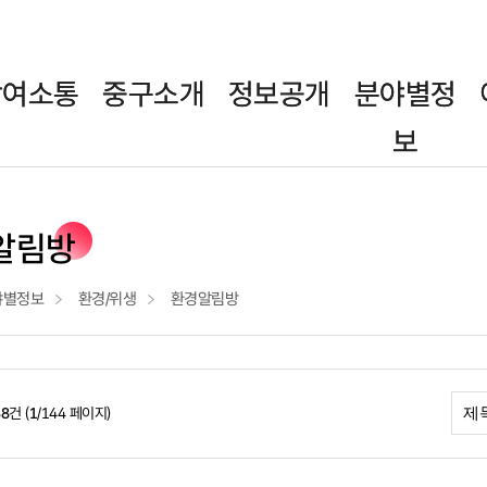
참여소통
중구소개
정보공개
분야별정
보
알림방
야별정보
환경/위생
환경알림방
38
건 (
1
/144 페이지)