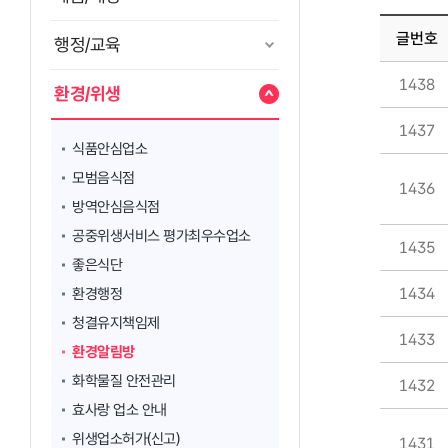
글번호
행정/교육
1438
환경/위생
1437
식품안심업소
모범음식점
1436
방역안심음식점
공중위생서비스 평가최우수업소
1435
좋은식단
1434
환경행정
청결유지책임제
1433
환경알림방
화학물질 안전관리
1432
효사랑 업소 안내
위생업소허가(신고)
1431