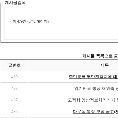
게시물검색
총
479
건 (
5
/48 페이지)
게시물 목록
으로 글
글번호
제목
439
주민등록 무단전출자에 대
438
임기만료 통장 재위촉 공
437
고정형 영상정보처리기기 운
436
다운동 통장 모집 공고(제6