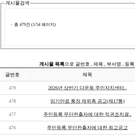
게시물검색
총
479
건 (
1
/54 페이지)
게시물 목록
으로 글번호 , 제목 , 부서명 , 
글번호
제목
479
2026년 상반기 다운동 주민자치센터..
478
임기만료 통장 재위촉 공고(제17통)
477
주민등록 무단전출자에 대한 직권조치결..
476
주민등록 무단전출자에 대한 최고공고