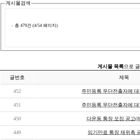
게시물검색
총
479
건 (
4
/54 페이지)
게시물 목록
으로 글
글번호
제목
452
주민등록 무단전출자에 대
451
주민등록 무단전출자에 대
450
다운동 통장 모집 공고(제3
449
임기만료 통장 재위촉 공고(