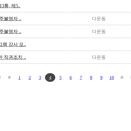
통, 제5..
주불명자 ..
다운동
주불명자 ..
다운동
 강사 모..
직권조치 ..
다운동
1
2
3
4
5
6
7
8
9
10