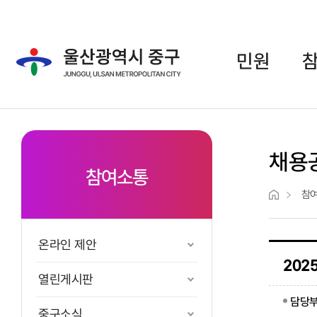
주메뉴 바로가기
본문 바로가기
민원
채용
참여소통
참
온라인 제안
20
열린게시판
담당
중구소식