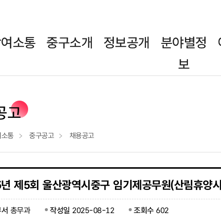
참여소통
중구소개
정보공개
분야별정
보
공고
여소통
중구공고
채용공고
25년 제5회 울산광역시중구 임기제공무원(산림휴양시
부서
총무과
작성일
2025-08-12
조회수
602