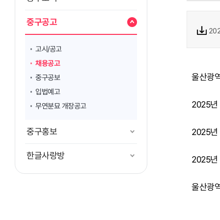
중구공고
20
고시/공고
채용공고
울산광역
중구공보
입법예고
2025
무연분묘 개장공고
중구홍보
2025
한글사랑방
2025년
울산광