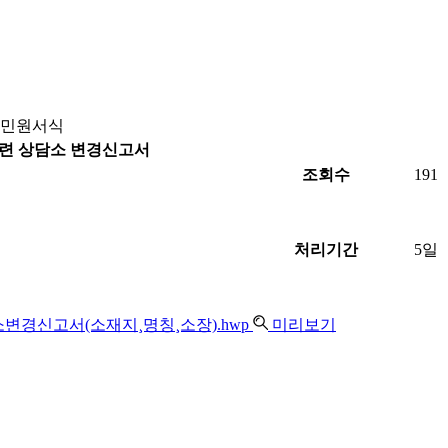
민원서식
련 상담소 변경신고서
조회수
191
처리기간
5일
경신고서(소재지¸명칭¸소장).hwp
미리보기