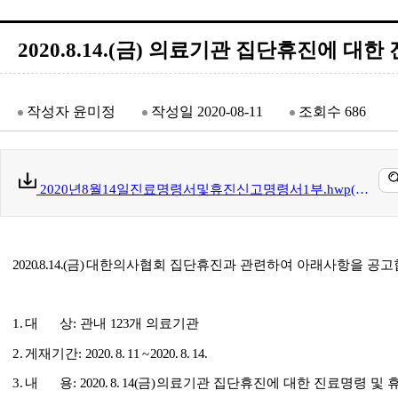
2020.8.14.(금) 의료기관 집단휴진에 
작성자
윤미정
작성일
2020-08-11
조회수
686
2020년8월14일진료명령서및휴진신고명령서1부.hwp(14 kb)
2020.8.14.(
금
)
대한의사협회 집단휴진과 관련하여 아래사항을 공고
1
.
대 상
:
관내
123
개 의료기관
2
.
게재기간
: 2020. 8. 11 ~ 2020. 8. 14.
3
.
내 용
: 2020. 8. 14(
금
)
의료기관 집단휴진에 대한 진료명령 및