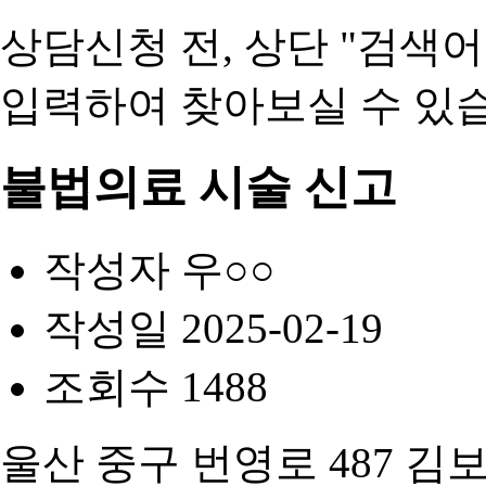
상담신청 전, 상단 "검색
입력
하여 찾아보실 수 있
불법의료 시술 신고
작성자
우○○
작성일
2025-02-19
조회수
1488
울산 중구 번영로 487 