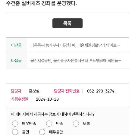
수건춤 실버체조 강좌를 운영했다.
이전글
다운동·재능기부자 이광희 씨, 다운제일경로당에서 어르신 짜장면 대접 행사 진행
다음글
울산시설공단, 울산중구자원봉사센터 푸드뱅크에 직원들이 직접 수확한 농작물 기부
담당자
홍보실
담당자 전화번호
052-290-3274
최종수정일
2024-10-18
이 페이지에서 제공하는 정보에 대하여 만족하십니까?
매우만족
만족
보통
불만
매우불만