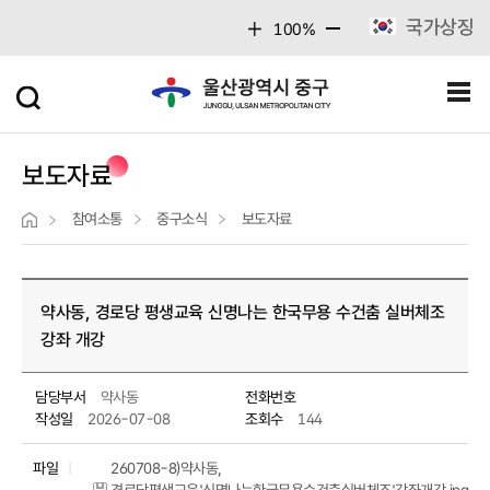
주메뉴 바로가기
본문 바로가기
국가상징
100%
보도자료
참여소통
중구소식
보도자료
약사동, 경로당 평생교육 신명나는 한국무용 수건춤 실버체조
강좌 개강
담당부서
약사동
전화번호
작성일
2026-07-08
조회수
144
파일
260708-8)약사동,