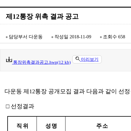
제12통장 위촉 결과 공고
담당부서
다운동
작성일
2018-11-09
조회수
658
미리보기
통장위촉결과공고.hwp(12 kb)
다운동 제
12
통장 공개모집 결과 다음과 같이 선정
□
선정결과
직 위
성 명
주 소