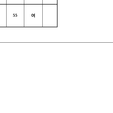
)
55
여