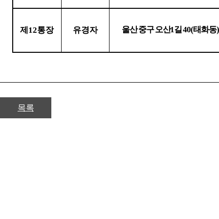
울산 중구 오산
1
길
40
(
태화동
제
12
통장
유경자
목록