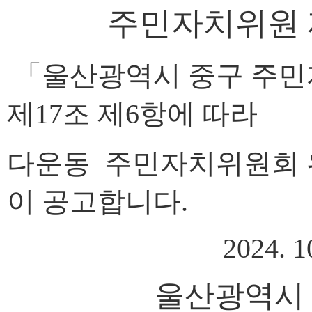
주민자치위원 
「
울산광역시 중구 주민
제
17
조 제
6
항에
따라
다운동
주민자치위원회 
이 공고합니다
.
2024. 10. 
울산광역시