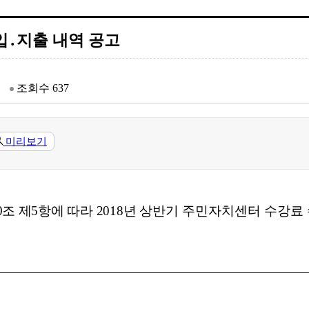
입․지출 내역 공고
조회수
637
미리보기
0
조 제
5
항에 따라
2018
년 상반
기 주민자치센터 수강료