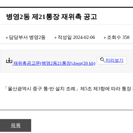
병영2동 제21통장 재위촉 공고
담당부서
병영2동
작성일
2024-02-06
조회수
358
미리보기
재위촉공고문(병영2동21통장).hwp(20 kb)
「울산광역시 중구 통∙반 설치 조례」제5조 제3항에 따라 통장
목록