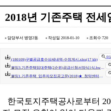
2018년 기존주택 전
담당부서
병영2동
작성일
2018-01-10
조회수
720
미
(180109)구별공급호수상세내역-수정게시.xlsx(17 kb)
붙임3.기존주택임대주택(2순위)공급신청서양식1식.hwp(87 kb)
붙임1.기존주택_입주자모집공고문(2018)★_청약센터게시_정정공고.hwp(166 kb)
한국토지주택공사로부터 20