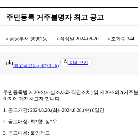
주민등록 거주불명자 최고 공고
담당부서
병영2동
작성일
2024-08-20
조회수
344
미리보기
최고공고문.pdf(30 kb)
주민등록법 제
20
조
(
사실조사와 직권조치
)
및 제
20
조의
2(
거주불
이지에 게재하고자 합니다
.
1.
공고기간
: 2024.8.20.(
화
)~2024.8.28.(
수
) 8
일간
2.
공고대상
:
최
*
향
,
장
*
우
3.
공고내용
:
붙임참고