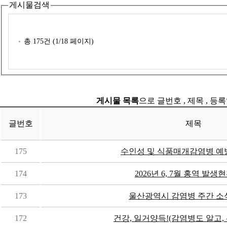
게시물검색
총
175
건 (
1
/18 페이지)
게시물 목록
으로 글번호 , 제목 , 등
글번호
제목
175
수인성 및 식품매개감염병 예
174
2026년 6, 7월 홍역 발생
173
울산광역시 감염병 주간 소
172
건강, 일거양득!(감염병도 알고, 