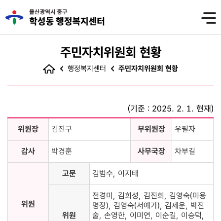
주민자치위원회 현황
행정복지센터
주민자치위원회 현황
(기준 : 2025. 2. 1. 현재)
주민자치회현황(목록화면)-위원장, 부위원장, 고문, 당연고문,
위원장
김진구
부위원장
우필자
감사, 간사, 위원 정보를 제공하는 표입니다.
감사
박경훈
사무국장
차부길
고문
김범수, 이지태
전경미, 김희성, 김진희, 김영숙(미용
위원
명장), 김영숙(서예가), 김제운, 박진
위원
술, 손영한, 이미연, 이순길, 이승덕,