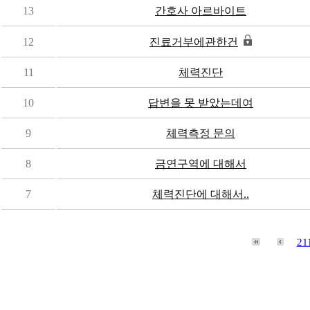
13
간호사 아르바이트
12
진료거부에관한건
11
체력진단
10
답변을 못 받았는데여
9
체력측정 문의
8
금연구역에 대해서
7
체력진단에 대해서..
21