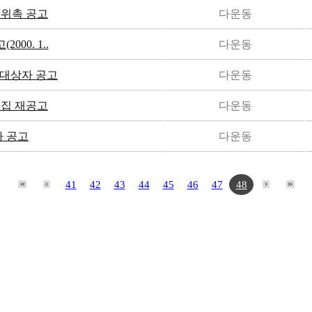
재위촉 공고
다운동
00. 1..
다운동
대상자 공고
다운동
모집 재공고
다운동
 공고
다운동
41
42
43
44
45
46
47
48