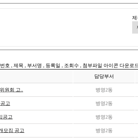
제
번호 , 제목 , 부서명 , 등록일 , 조회수 , 첨부파일 아이콘 다운로
담당부서
위원회 고..
병영2동
 공고
병영2동
모집공고
병영2동
개모집 공고
병영2동