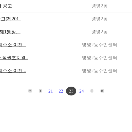
 공고
병영2동
(제201..
병영2동
1통장, ..
병영2동
소 이전 ..
병영2동주민센터
 직권조치결..
병영2동주민센터
소 이전 ..
병영2동주민센터
21
22
23
24