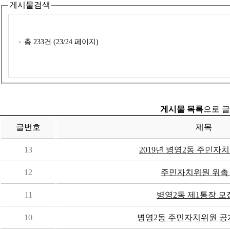
게시물검색
총
233
건 (
23
/24 페이지)
게시물 목록
으로 글
글번호
제목
13
2019년 병영2동 주민자치
12
주민자치위원 위촉
11
병영2동 제1통장 
10
병영2동 주민자치위원 공