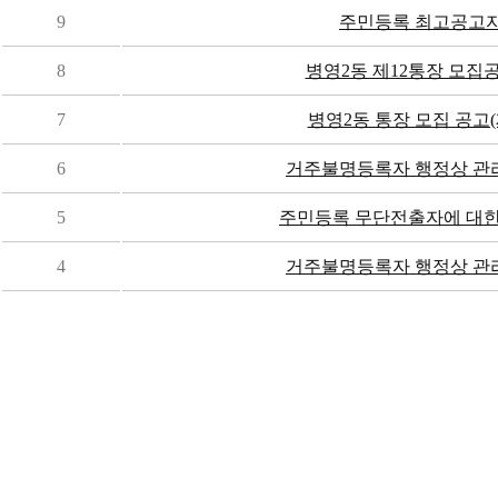
9
주민등록 최고공고자
8
병영2동 제12통장 모집공고
7
병영2동 통장 모집 공고(제
6
거주불명등록자 행정상 관리주
5
주민등록 무단전출자에 대한
4
거주불명등록자 행정상 관리주