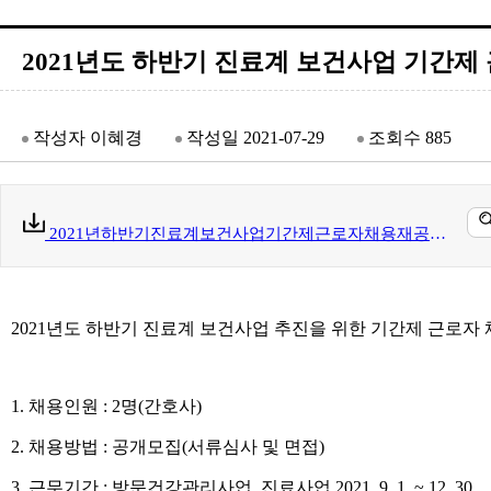
2021년도 하반기 진료계 보건사업 기간제
작성자
이혜경
작성일
2021-07-29
조회수
885
2021년하반기진료계보건사업기간제근로자채용재공고.hwp(32 kb)
2021
년도 하반기 진료계 보건사업 추진을 위한 기간제 근로자
1.
채용인원
: 2
명
(
간호사
)
2.
채용방법
:
공개모집
(
서류심사 및 면접
)
3.
근무기간
:
방문건강관리사업
,
진료사업
2021. 9 .1. ~ 12 .30.