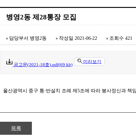
병영2동 제28통장 모집
담당부서
병영2동
작성일
2021-06-22
조회수
421
미리보기
공고문(2021-18호).pdf(69 kb)
울산광역시 중구 통·반설치 조례 제5조에 따라 봉사정신과 책
목록