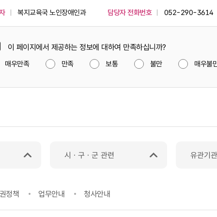
자
복지교육국 노인장애인과
담당자 전화번호
052-290-3614
이 페이지에서 제공하는 정보에 대하여 만족하십니까?
매우만족
만족
보통
불만
매우불
시ㆍ구ㆍ군 관련
유관기
권정책
업무안내
청사안내