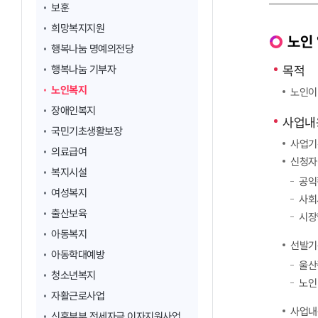
보훈
희망복지지원
노인
행복나눔 명예의전당
행복나눔 기부자
목적
노인복지
노인이
장애인복지
사업내
국민기초생활보장
사업기간
의료급여
신청자
복지시설
공익
여성복지
사회
출산보육
시장
아동복지
선발기
아동학대예방
울산
청소년복지
노인
자활근로사업
사업내
신혼부부 전세자금 이자지원사업