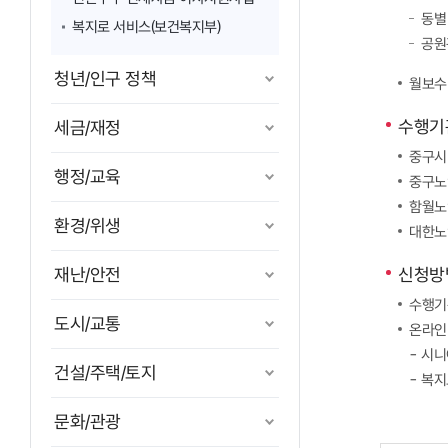
동별
복지로 서비스(보건복지부)
공원
청년/인구 정책
월보수 
수행기
세금/재정
중구시니
행정/교육
중구노인
함월노인
환경/위생
대한노인
재난/안전
신청방
수행기
도시/교통
온라인
- 시
건설/주택/토지
- 복
문화/관광