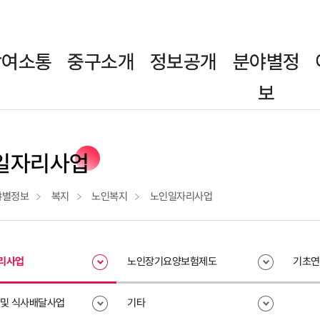
참여소통
중구소개
정보공개
분야별정
보
일자리사업
야별정보
복지
노인복지
노인일자리사업
리사업
노인장기요양보험제도
기초연
 및 식사배달사업
기타