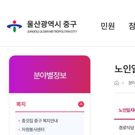
주메뉴 바로가기
본문 바로가기
민원
노인
분야별정보
분
복지
노인일자
종갓집 중구 복지안내
경로식당
자원봉사센터