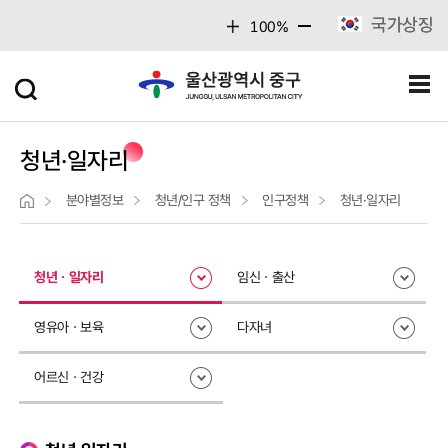
주메뉴 바로가기
본문 바로가기
국가상징
100%
청년·일자리
분야별정보
청년/인구 정책
인구정책
청년·일자리
청년ㆍ일자리
임신ㆍ출산
영유아ㆍ보육
다자녀
어르신ㆍ건강