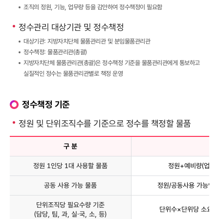
조직의 정원, 기능, 업무량 등을 감안하여 정수책정이 필요함
정수관리 대상기관 및 정수책정
대상기관: 지방자치단체 물품관리관 및 분임물품관리관
정수책정: 물품관리관(총괄)
지방자치단체 물품관리관(총괄)은 정수책정 기준을 물품관리관에게 통보하고
실질적인 정수는 물품관리관별로 책정 운영
정수책정 기준
정원 및 단위조직수를 기준으로 정수를 책정할 물품
구 분
책
정원 1인당 1대 사용할 물품
정원+예비량(업무량
공동 사용 가능 물품
정원/공동사용 가능인원
단위조직당 필요수량 기준
단위수×단위당 소요량 
(담당, 팀, 과, 실․국, 소, 등)