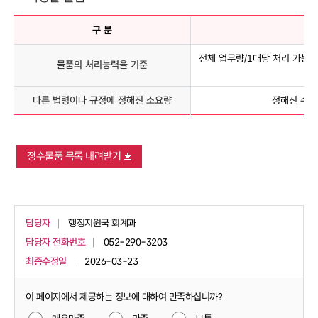
구 분
책
전체 업무량/1대당 처리 가능
물품의 처리능력을 기준
다른 법령이나 규정에 정해진 소요량
정해진 수량
정수물품 목록 내려받기
담당자
행정지원국 회계과
담당자 전화번호
052-290-3203
최종수정일
2026-03-23
이 페이지에서 제공하는 정보에 대하여 만족하십니까?