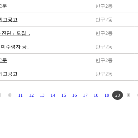
고문
반구2동
최고공고
반구2동
진단」모집 ..
반구2동
미수령자 공..
반구2동
고문
반구2동
최고공고
반구2동
11
12
13
14
15
16
17
18
19
20