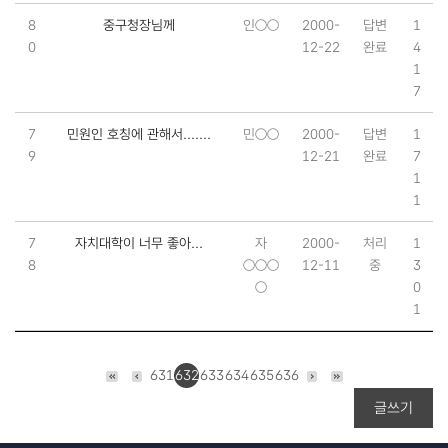
8
중구청장님께
인○○
2000-
답변
1
0
12-22
완료
4
1
7
7
민원인 호칭에 관해서.......
민○○
2000-
답변
1
9
12-21
완료
7
1
1
7
자치대학이 너무 좋아...
자
2000-
처리
1
8
○○○
12-11
중
3
○
0
1
631
632
633
634
635
636
글쓰기