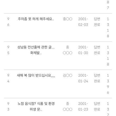
8
7
9
주차좀 못 하게 해주세요..
중○○
2001-
답변
1
6
02-03
완료
3
1
8
9
성남동 전선줄에 관한 글...
중
2001-
답변
1
5
화제발..
○○○
01-30
완료
3
1
8
9
새해 복 많이 받으십시요,,,,
김○○
2001-
답변
1
4
01-24
완료
3
9
6
9
노점 음식점? 식품 및 환경
중
2001-
답변
1
3
위생 문..
○○○
01-23
완료
3
7