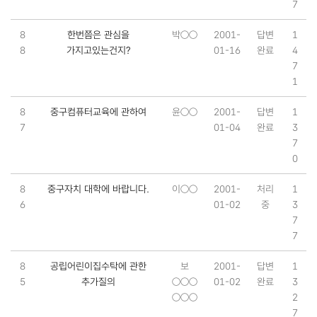
7
8
한번쯤은 관심을
박○○
2001-
답변
1
8
가지고있는건지?
01-16
완료
4
7
1
8
중구컴퓨터교육에 관하여
윤○○
2001-
답변
1
7
01-04
완료
3
7
0
8
중구자치 대학에 바랍니다.
이○○
2001-
처리
1
6
01-02
중
3
7
7
8
공립어린이집수탁에 관한
보
2001-
답변
1
5
추가질의
○○○
01-02
완료
3
○○○
2
7