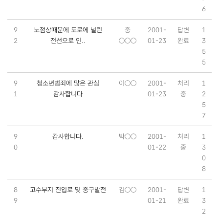
6
9
노점상때문에 도로에 널린
중
2001-
답변
1
2
전선으로 인..
○○○
01-23
완료
3
5
5
9
청소년범죄에 많은 관심
이○○
2001-
처리
1
1
감사합니다
01-23
중
2
5
7
9
감사합니다.
박○○
2001-
처리
1
0
01-22
중
3
0
8
8
고수부지 진입로 및 중구발전
김○○
2001-
답변
1
9
01-21
완료
3
2