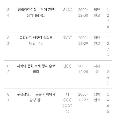
8
공립어린이집 수탁에 관한
손○○
2000-
답변
1
4
심의내용 공..
12-30
완료
2
7
6
8
공정하고 깨끗한 심의를
조○○
2000-
답변
1
3
바랍니다.
12-29
완료
2
7
3
8
지역의 문화 축제 행사 홍보
전○○
2000-
처리
1
2
의뢰
12-28
중
2
4
1
8
구청장님 . 다운동 사회복지
다
2000-
답변
1
1
담당 김..
○○○
12-27
완료
4
○○○
6
○
5