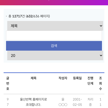
총
12717
건 (
632
/636 페이지)
글
제목
작성자
등록일
진행
조
번
단계
회
호
수
9
울산반핵 홈페이지로
울
2001-
처리
1
7
초대합니다.
○○○
02-05
중
1