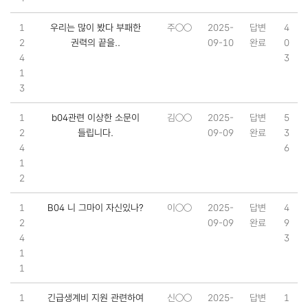
1
우리는 많이 봤다 부패한
주○○
2025-
답변
4
2
권력의 끝을..
09-10
완료
0
4
3
1
3
1
b04관련 이상한 소문이
김○○
2025-
답변
5
2
들립니다.
09-09
완료
3
4
6
1
2
1
B04 니 그마이 자신있나?
이○○
2025-
답변
4
2
09-09
완료
9
4
3
1
1
1
긴급생계비 지원 관련하여
신○○
2025-
답변
1