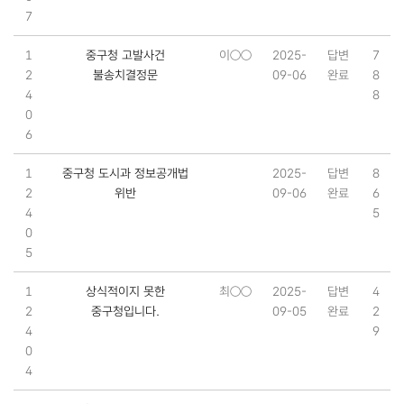
7
1
중구청 고발사건
이○○
2025-
답변
7
2
불송치결정문
09-06
완료
8
4
8
0
6
1
중구청 도시과 정보공개법
2025-
답변
8
2
위반
09-06
완료
6
4
5
0
5
1
상식적이지 못한
최○○
2025-
답변
4
2
중구청입니다.
09-05
완료
2
4
9
0
4