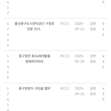
4
0
1
7
1
울산중구도시관리공단 구청장
이○○
2025-
답변
5
2
친분 인사..
09-11
완료
2
4
6
1
6
1
중구청은 BO4재개발을
박○○
2025-
답변
4
2
방해하지마라
09-10
완료
6
4
2
1
5
1
중구청장이 구민을 협박
박○○
2025-
답변
4
2
09-10
완료
5
4
0
1
4