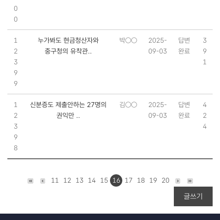
0
0
1
누가봐도 현금청산자와
박○○
2025-
답변
3
2
중구청의 유착관..
09-03
완료
9
3
1
9
9
1
신분증도 제출안하는 27명의
김○○
2025-
답변
4
2
권익만 ..
09-03
완료
2
3
4
9
8
11
12
13
14
15
16
17
18
19
20
글쓰기