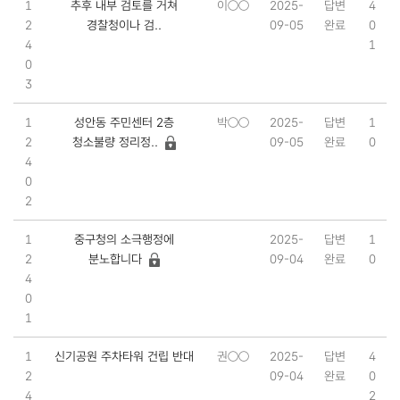
1
추후 내부 검토를 거쳐
이○○
2025-
답변
4
2
경찰청이나 검..
09-05
완료
0
4
1
0
3
1
성안동 주민센터 2층
박○○
2025-
답변
1
2
청소불량 정리정..
09-05
완료
0
4
0
2
1
중구청의 소극행정에
2025-
답변
1
2
분노합니다
09-04
완료
0
4
0
1
1
신기공원 주차타워 건립 반대
권○○
2025-
답변
4
2
09-04
완료
0
4
2