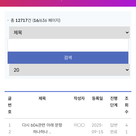
총
12717
건 (
16
/636 페이지)
글
제목
작성자
등록일
진행
조
번
단계
회
호
수
1
다시 b04관련 아래 문항
이○○
2025-
답변
4
2
하나하나 ..
09-15
완료
1