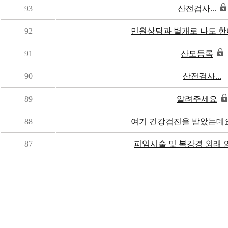
93
산전검사...
92
민원상담과 별개로 나도 한마
91
산모등록
90
산전검사...
89
알려주세요
88
여기 건강검진을 받았는데요 
87
피임시술 및 복강경 외래 의