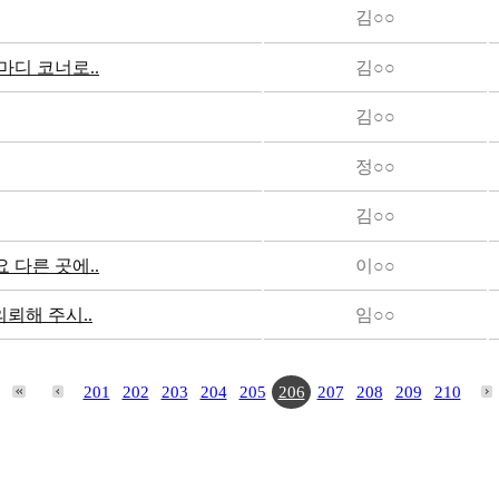
김○○
디 코너로..
김○○
김○○
정○○
김○○
다른 곳에..
이○○
뢰해 주시..
임○○
201
202
203
204
205
206
207
208
209
210