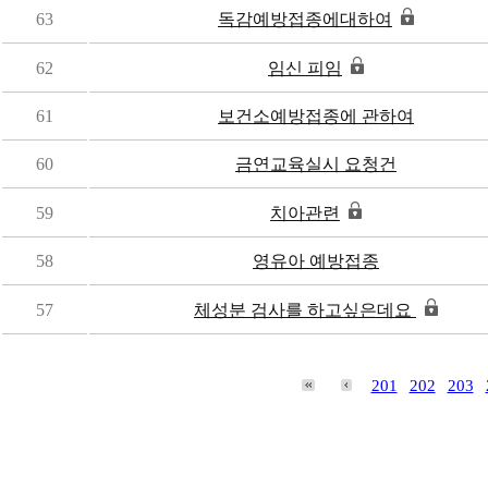
63
독감예방접종에대하여
62
임신 피임
61
보건소예방접종에 관하여
60
금연교육실시 요청건
59
치아관련
58
영유아 예방접종
57
체성분 검사를 하고싶은데요
201
202
203